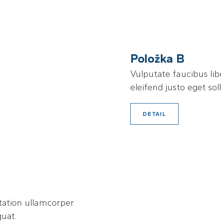
Položka B
Vulputate faucibus lib
eleifend justo eget sol
DETAIL
tation ullamcorper
quat.