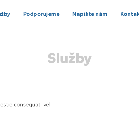
užby
Podporujeme
Napište nám
Kontak
Služby
lestie consequat, vel